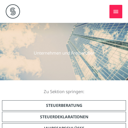
Zum
HAU
Inhalt
springen
Unternehmen und Freiberufler
Zu Sektion springen:
STEUERBERATUNG
STEUERDEKLARATIONEN