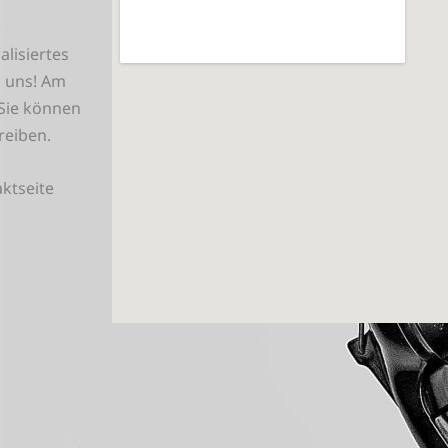
lisiertes
i uns!
Am
 Sie können
hreiben.
ktseite